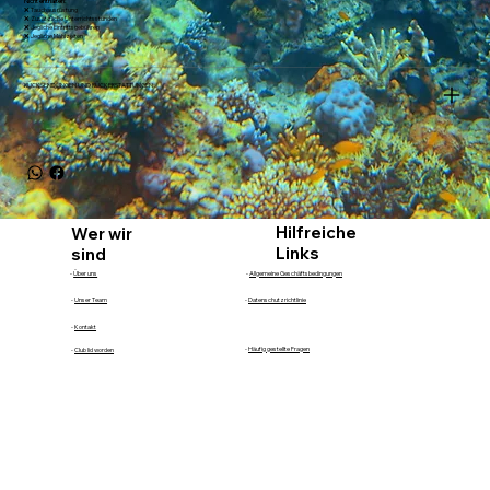
Nicht enthalten:
❌ Tauchausrüstung
❌ Zusätzliche Unterrichtsstunden
❌ Jegliche Eintrittsgebühren
❌ Jegliche Mahlzeiten
RÜCKSENDUNGEN UND RÜCKERSTATTUNGEN
Hilfreiche
Wer wir
Links
sind
-
Über uns
-
Allgemeine Geschäftsbedingungen
-
Unser Team
-
Datenschutzrichtlinie
-
Kontakt
-
Häufig gestellte Fragen
-
Club lid worden