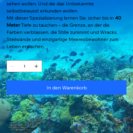
sehen wollen. Und die das Unbekannte
selbstbewusst erkunden wollen.
Mit dieser Spezialisierung lernen Sie, sicher bis in
40
Meter
Tiefe zu tauchen – die Grenze, an der die
Farben verblassen, die Stille zunimmt und Wracks,
Steilwände und einzigartige Meeresbewohner zum
Leben erwachen.
Anzahl
In den Warenkorb
Mehr Infos
Enthalten:
✅ E-Learning
✅ 4 Freiwassertauchgänge
✅ Versicherung während des Unterrichts
✅ Ihre E-Card (Tauchschein)