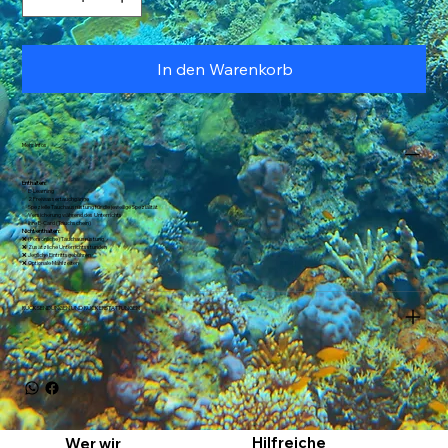
In den Warenkorb
Mehr Infos
Enthalten:
✅ E-Learning
✅ 2 Freiwassertauchgänge
✅ Spezielle Tauchausrüstung für die jeweilige Spezialität
✅ Versicherung während des Unterrichts
✅ Ihre E-Card (Tauchschein)
Nicht enthalten:
❌ (Persönliche) Tauchausrüstung
❌ Zusätzliche Unterrichtsstunden
❌ Jegliche Eintrittsgebühren
❌ Optionale Mahlzeiten
RÜCKSENDUNGEN UND RÜCKERSTATTUNGEN
Hilfreiche
Wer wir