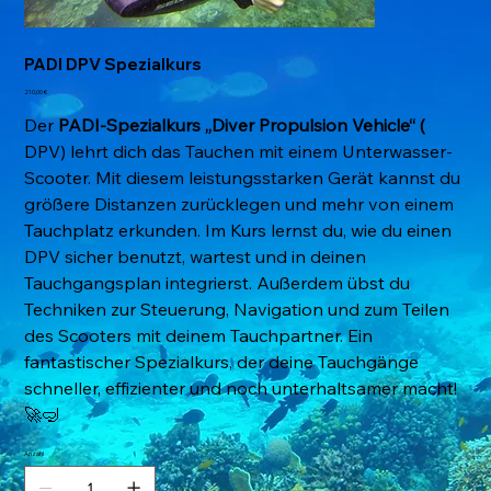
PADI DPV Spezialkurs
Preis
210,00 €
Der
PADI-Spezialkurs „Diver Propulsion Vehicle“ (
DPV) lehrt dich das Tauchen mit einem Unterwasser-
Scooter. Mit diesem leistungsstarken Gerät kannst du
größere Distanzen zurücklegen und mehr von einem
Tauchplatz erkunden. Im Kurs lernst du, wie du einen
DPV sicher benutzt, wartest und in deinen
Tauchgangsplan integrierst. Außerdem übst du
Techniken zur Steuerung, Navigation und zum Teilen
des Scooters mit deinem Tauchpartner. Ein
fantastischer Spezialkurs, der deine Tauchgänge
schneller, effizienter und noch unterhaltsamer macht!
🚀🤿
Anzahl