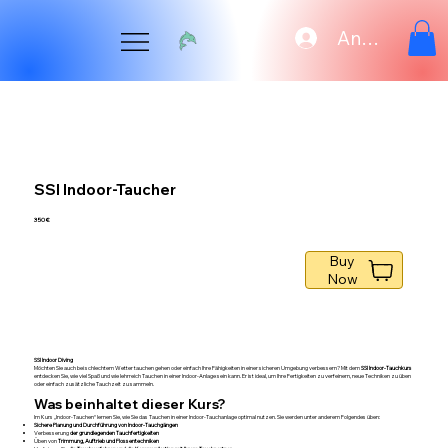
Anmelden
SSI Indoor-Taucher
350 €
Buy
Now
SSI Indoor Diving
Möchten Sie auch bei schlechtem Wetter tauchen gehen oder einfach Ihre Fähigkeiten in einer sicheren Umgebung verbessern? Mit dem
SSI Indoor-Tauchkurs
entdecken Sie, wie viel Spaß und wie lehrreich Tauchen in einer Indoor-Anlage sein kann. Er ist ideal, um Ihre Fertigkeiten zu verfeinern, neue Techniken zu üben
oder einfach zusätzliche Tauchzeit zu sammeln.
Was beinhaltet dieser Kurs?
Im Kurs „Indoor-Tauchen“ lernen Sie, wie Sie das Tauchen in einer Indoor-Tauchanlage optimal nutzen. Sie werden unter anderem Folgendes üben:
Sichere Planung und Durchführung von Indoor-Tauchgängen
Verbesserung
der grundlegenden Tauchfertigkeiten
Üben von
Trimmung, Auftrieb und Flossentechniken