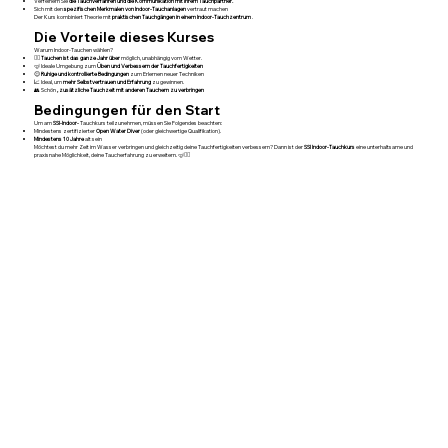
Verfeinern Sie
die Tauchverfahren und die Kommunikation mit Ihrem Tauchpartner.
Sich mit den
spezifischen Merkmalen von Indoor-Tauchanlagen
vertraut machen
Der Kurs kombiniert Theorie mit
praktischen Tauchgängen in einem Indoor-Tauchzentrum
.
Die Vorteile dieses Kurses
Warum Indoor-Tauchen wählen?
🏊‍♂️
Tauchen ist das ganze Jahr über
möglich, unabhängig vom Wetter.
🤿 Ideale Umgebung zum
Üben und Verbessern der Tauchfertigkeiten
😌
Ruhige und kontrollierte Bedingungen
zum Erlernen neuer Techniken
📈 Ideal, um
mehr Selbstvertrauen und Erfahrung
zu gewinnen.
👥 Schön
, zusätzliche Tauchzeit mit anderen Tauchern zu verbringen
Bedingungen für den Start
Um am
SSI-Indoor-
Tauchkurs teilzunehmen, müssen Sie Folgendes beachten:
Mindestens zertifizierter
Open Water Diver
(oder gleichwertige Qualifikation).
Mindestens 10 Jahre
alt sein
Möchtest du mehr Zeit im Wasser verbringen und gleichzeitig deine Tauchfertigkeiten verbessern? Dann ist der
SSI Indoor-Tauchkurs
eine unterhaltsame und
praxisnahe Möglichkeit, deine Taucherfahrung zu erweitern. 🤿🏊‍♂️