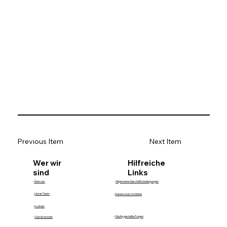
Previous Item
Next Item
Hilfreiche
Wer wir
Links
sind
-
Über uns
-
Allgemeine Geschäftsbedingungen
-
Unser Team
-
Datenschutzrichtlinie
-
Kontakt
-
Häufig gestellte Fragen
-
Club lid worden