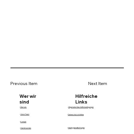
Previous Item
Next Item
Hilfreiche
Wer wir
Links
sind
-
Über uns
-
Allgemeine Geschäftsbedingungen
-
Unser Team
-
Datenschutzrichtlinie
-
Kontakt
-
Häufig gestellte Fragen
-
Club lid worden