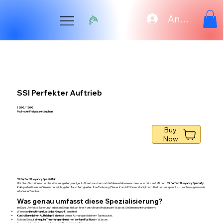
Anmelden
SSI Perfekter Auftrieb
120 € / 160 €
Pool- oder Freiwassertauchen
Buy
Now
SSI Perfect Buoyancy Spezialität
Möchten Sie mühelos durchs Wasser gleiten, weniger Luft verbrauchen und die Meereslebewesen besser schützen? Mit dem
SSI Perfect Buoyancy Specialty
Kurs
perfektionieren Sie eine der wichtigsten Tauchfertigkeiten: Ihre Tarierung. Dieser Kurs hilft Ihnen, stabil, kontrolliert und entspannt zu tauchen – genau wie
erfahrene Taucher.
Was genau umfasst diese Spezialisierung?
Im Kurs „Perfekte Tarierung“ arbeiten Sie gezielt an Ihrer Kontrolle und Haltung im Wasser. Sie lernen unter anderem:
Wie man
die optimale Last (das Gewicht)
ermittelt
Kontrolliere deinen Auftrieb präzise
mit deiner Atmung und deinem Tarierjacket.
Achten Sie auf
eine gute Trimmung und eine horizontale Position
im Wasser.