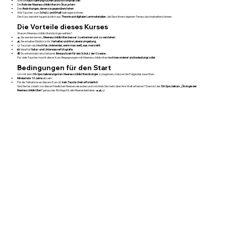
Wie sie
nach Nahrung suchen und sich fortpflanzen
Die
Rolle der Meeresschildkröten im Ökosystem
Den
Bedrohungen, denen sie gegenüberstehen
Wie Taucher zum
Schutz und Erhalt
beitragen können
Der Kurs besteht hauptsächlich aus
Theorie und digitalen Lernmaterialien
, die Sie in Ihrem eigenen Tempo durcharbeiten können.
Die Vorteile dieses Kurses
Warum Meeresschildkrötenökologie wählen?
🐢 Sie werden lernen
, Meeresschildkröten besser zu erkennen und zu verstehen.
🌊 Sie erhalten Einblick in ihr
Verhalten und ihre Lebensumgebung.
🤿 Tauchen wird
noch faszinierender, wenn man weiß, was man sieht
📸 Ideal für
Natur- und Unterwasserfotografie
🌍 Du entwickelst ein stärkeres
Bewusstsein für den Schutz der Ozeane.
Für viele Taucher macht dieser Kurs Begegnungen mit Meeresschildkröten
noch besonderer und bedeutungsvoller
.
Bedingungen für den Start
Um mit dem
SSI-Spezialisierungskurs Meeresschildkrötenökologie
zu beginnen, müssen Sie Folgendes beachten:
Mindestens 10 Jahre
alt sein
Für die Teilnahme an diesem Kurs ist
kein Tauchschein erforderlich
.
Sind Sie fasziniert von diesen friedlichen Meeresreisenden und möchten Sie mehr über ihre Welt erfahren? Dann ist der
SSI-Spezialkurs „Ökologie der
Meeresschildkröten“
genau das Richtige für alle Meeresliebhaber. 🐢🌊🤿