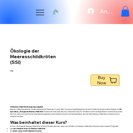
Anmelden
Ökologie der
Meeresschildkröten
(SSI)
70 €
Buy
Now
SSI Meeresschildkrötenökologie-Spezialgebiet
Meeresschildkröten gehören zu den bekanntesten Tieren des Ozeans. Beim Tauchen ist jede Begegnung mit einer Schildkröte ein besonderes Erlebnis. Im
SSI-
Spezialkurs „Ökologie der Meeresschildkröten“
erfahren Sie mehr über diese faszinierenden Tiere, ihr Verhalten und ihre wichtige Rolle im marinen Ökosystem.
Der Kurs wird von Scuba Schools International angeboten und ist ideal für Taucher und Naturliebhaber, die mehr über Meeresschildkröten und deren Schutz
erfahren möchten.
Was beinhaltet dieser Kurs?
Im Kurs „Ökologie der Meeresschildkröten“ erfahren Sie alles über das Leben und Verhalten von Meeresschildkröten. Sie lernen unter anderem Folgendes:
Die
verschiedenen Arten von Meeresschildkröten
Ihr
Lebenszyklus und ihre Migrationsmuster