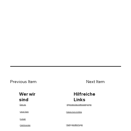
Previous Item
Next Item
Hilfreiche
Wer wir
Links
sind
-
Über uns
-
Allgemeine Geschäftsbedingungen
-
Unser Team
-
Datenschutzrichtlinie
-
Kontakt
-
Häufig gestellte Fragen
-
Club lid worden