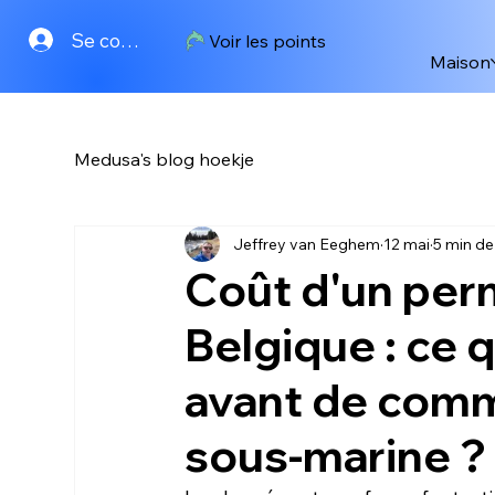
Se connecter
Voir les points
Maison
Medusa's blog hoekje
Jeffrey van Eeghem
12 mai
5 min de
Coût d'un per
Belgique : ce 
avant de comm
sous-marine ?