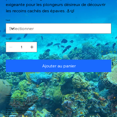
exigeante pour les plongeurs désireux de découvrir
les recoins cachés des épaves. ⚓🤿
Paquet
Quantité
Ajouter au panier
Plus d'infos
Compris:
✅ Apprentissage en ligne
✅ 2 plongées en eau libre
✅ Équipement de plongée spécifique à la spécialité
✅ Assurance pendant le cours
✅ Votre carte électronique (certificat de plongée)
Non inclus :
❌ Équipement de plongée (personnel)
❌ Cours supplémentaires
❌ Frais d'entrée
❌ Repas facultatifs