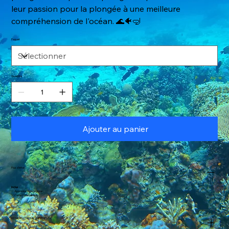
leur passion pour la plongée à une meilleure
compréhension de l'océan. 🌊🐠🤿
Paquet
Quantité
Ajouter au panier
Plus d'infos
Inclus
:
✅ Apprentissage en ligne
✅ Carte C numérique
RETOURS ET REMBOURSEMENTS