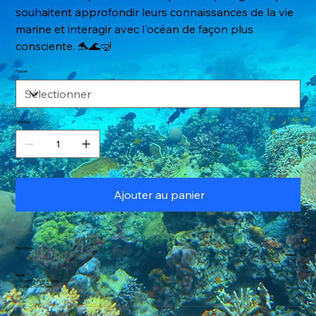
souhaitent approfondir leurs connaissances de la vie
marine et interagir avec l'océan de façon plus
consciente. 🐬🌊🤿
Paquet
Quantité
Ajouter au panier
Plus d'infos
Inclus
:
✅ Apprentissage en ligne
✅ Carte C numérique