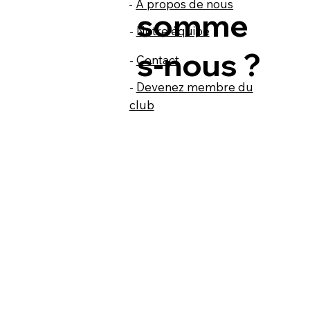
-
À propos de nous
somme
-
Notre équipe
s-nous ?
-
Contact
-
Devenez membre du
club