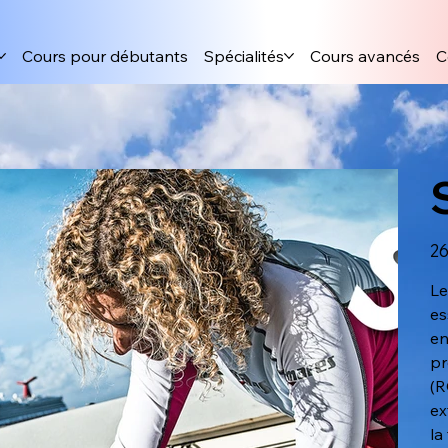
Cours pour débutants
Spécialités
Cours avancés
C
Prix
26
L
es
en
pr
(R
ex
la