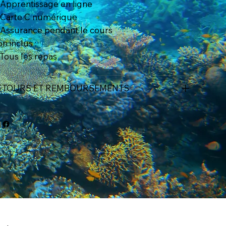
Apprentissage en ligne
Carte C numérique
Assurance pendant le cours
n inclus :
Tous les repas
ETOURS ET REMBOURSEMENTS