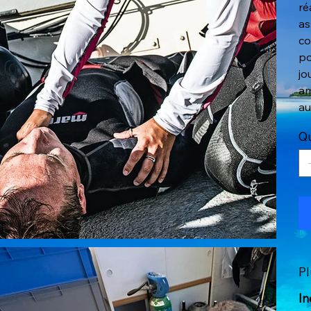
ré
as
co
po
jo
am
au
Qu
Pl
In