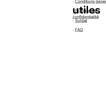
-
Conditions géné
utiles
-
Politique de
confidentialité
-
Soldat
-
FAQ