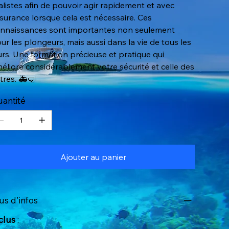
alistes afin de pouvoir agir rapidement et avec
surance lorsque cela est nécessaire. Ces
nnaissances sont importantes non seulement
ur les plongeurs, mais aussi dans la vie de tous les
urs. Une formation précieuse et pratique qui
éliore considérablement votre sécurité et celle des
tres. 🚑🤿
antité
Ajouter au panier
us d'infos
clus
: