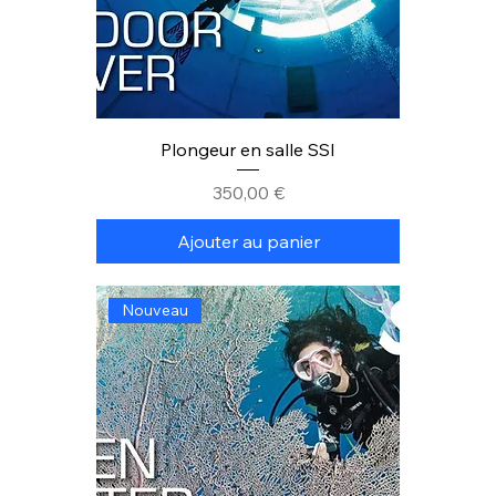
Plongeur en salle SSI
Prix
350,00 €
Ajouter au panier
Nouveau