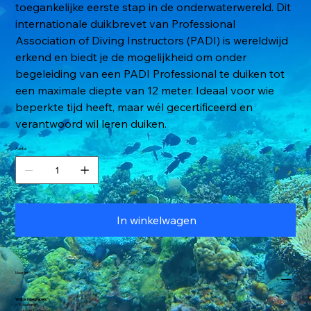
toegankelijke eerste stap in de onderwaterwereld. Dit
internationale duikbrevet van Professional
Association of Diving Instructors (PADI) is wereldwijd
erkend en biedt je de mogelijkheid om onder
begeleiding van een PADI Professional te duiken tot
een maximale diepte van 12 meter. Ideaal voor wie
beperkte tijd heeft, maar wél gecertificeerd en
verantwoord wil leren duiken.
Aantal
In winkelwagen
Meer info
Wat is inbegrepen:
✅ E-learning*
✅ 3 zwembad lessen