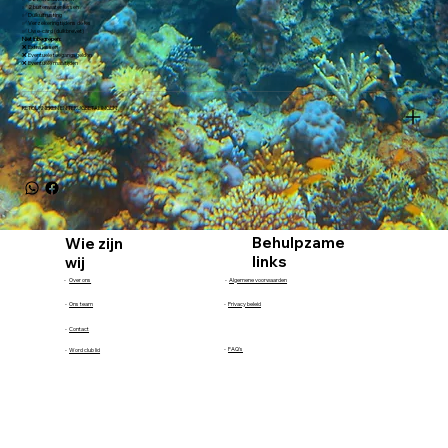
✅ 2 buitenwater lessen
✅ Duikuitrusting
✅ Verzekering tijdens de les
✅ Uw e-card (duikbrevet)
Niet inbegrepen:
❌ Extra lessen
❌ Eventuele toegangsgelden
❌ Eventuele maaltijden
RETOURNEREN EN TERUGBETALINGEN
Behulpzame
Wie zijn
links
wij
-
Over ons
-
Algemene voorwaarden
-
Ons team
-
Privacy beleid
-
Contact
-
FAQ's
-
Word club lid