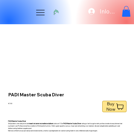
Inloggen
PADI Master Scuba Diver
Buy
€ 100
Now
PADI Master Scuba Diver
Wil je laten zien dat je tot de
meest ervaren recreatieve duikers
behoort? De
PADI Master Scuba Diver
rating is het hoogste niet-professionele niveau binnen het
systeem van Professional Association of Diving Instructors. Het is geen aparte cursus, maar een erkenning voor duikers die een uitgebreide opleiding en veel
duikervaring hebben opgebouwd.
Met deze titel toon je aan dat je een brede kennis, sterke vaardigheden en veel ervaring hebt in verschillende duikomgevingen.