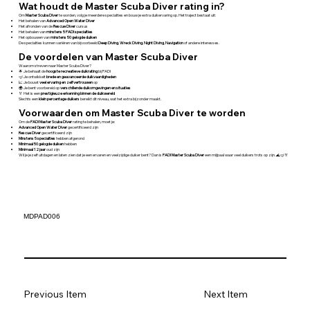
Wat houdt de Master Scuba Diver rating in?
Om
Master Scuba Diver
te worden, volg je meerdere specialties en bouw je extra duikervaring op. Het traject bestaat uit:
Het behalen van
Advanced Open Water Diver
Het afronden van de
Rescue Diver
cursus
Het behalen van
minstens 5 PADI specialties
Het opbouwen van
minstens 50 gelogde duiken
De specialties kunnen variëren van bijvoorbeeld
Deep Diving
,
Wreck Diving
,
Night Diving
,
Navigation
of andere interesses.
De voordelen van Master Scuba Diver
Waarom streven naar Master Scuba Diver?
🌟 Je behaalt de
hoogste recreatieve duikrating
bij PADI
🤿 Je ontwikkelt
brede en geavanceerde duikvaardigheden
📈 Je bouwt
veel ervaring en zelfvertrouwen
op
🌍 Je bent voorbereid op
verschillende duikomgevingen en situaties
🏅 Het is een
prestigieuze erkenning binnen de duikwereld
Slechts een
klein percentage duikers
bereikt dit niveau, wat het extra bijzonder maakt.
Voorwaarden om Master Scuba Diver te worden
Om de
PADI Master Scuba Diver
rating te behalen, moet je:
Advanced Open Water Diver
gecertificeerd zijn
Rescue Diver
gecertificeerd zijn
Minstens 5 specialties
hebben afgerond
Minimaal 50 gelogde duiken
hebben
Minimaal 12 jaar
oud zijn
Wil je jezelf uitdagen en laten zien dat je een ervaren en veelzijdige duiker bent? Dan is
PADI Master Scuba Diver
een mijlpaal waar veel duikers trots op zijn. 🌊🤿🏅
MDPAD006
Previous Item
Next Item