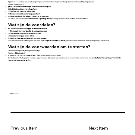
Tijdens deze specialty leer je de basisprincipes van onderwaterfotografie en hoe je die meteen toepast tijdens je duiken.
Je leert onder andere:
📷
De juiste camera-instellingen voor onderwaterfotografie
⚖️
Stabiel blijven tijdens het fotograferen
💡
Werken met natuurlijk licht en flits
🎯
Betere compositie en framing van je foto’s
🐠
Onderwaterleven benaderen zonder het te verstoren
De cursus bestaat meestal uit
theorie en 2 opleidingsduiken
, waarin je meteen oefent met het maken van foto’s.
Wat zijn de voordelen?
📸
Je duikavonturen vastleggen en delen met anderen
🐠
Meer oog krijgen voor detail in de onderwaterwereld
🤿
Verbeterde controle over je drijfvermogen
🎨
Creatiever omgaan met je duiken
🌍
Herinneringen aan je duikreizen voor altijd bewaren
Veel duikers merken dat fotografie hen helpt om
rustiger en bewuster te duiken
, omdat ze meer tijd nemen om hun omgeving te observeren.
Wat zijn de voorwaarden om te starten?
Om aan deze specialty te beginnen moet je:
Minstens
10 jaar oud
zijn
In het bezit zijn van
PADI Open Water Diver
(of een gelijkwaardig brevet)
De Underwater Photographer specialty is perfect voor duikers die hun passie voor de oceaan willen combineren met
creativiteit en het vastleggen van unieke
momenten onder water
. 🌊📷🤿
MDPAD022
Previous Item
Next Item