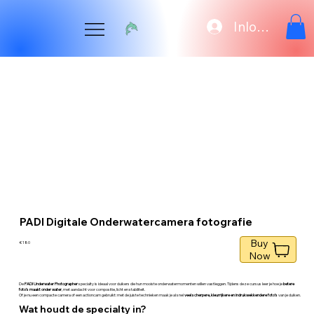
Inloggen
PADI Digitale Onderwatercamera fotografie
Buy
€ 180
Now
De
PADI Underwater Photographer
specialty is ideaal voor duikers die hun mooiste onderwatermomenten willen vastleggen. Tijdens deze cursus leer je hoe je
betere
foto’s maakt onder water
, met aandacht voor compositie, licht en stabiliteit.
Of je nu een compacte camera of een actioncam gebruikt: met de juiste technieken maak je al snel
veel scherpere, kleurrijkere en indrukwekkendere foto’s
van je duiken.
Wat houdt de specialty in?