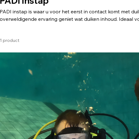
PADI Instap
PADI instap is waar u voor het eerst in contact komt met du
overweldigende ervaring geniet wat duiken inhoud. Ideaal v
persoonlijke try-out.
1 product