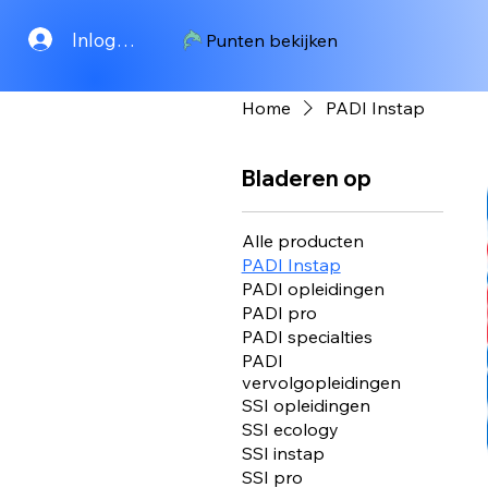
Inloggen
Punten bekijken
Home
PADI Instap
Bladeren op
Alle producten
PADI Instap
PADI opleidingen
PADI pro
PADI specialties
PADI
vervolgopleidingen
SSI opleidingen
SSI ecology
SSI instap
SSI pro