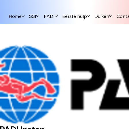
Home
SSI
PADI
Eerste hulp
Duiken
Cont