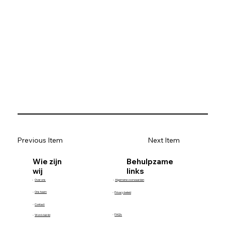
Previous Item
Next Item
Behulpzame
Wie zijn
links
wij
-
Over ons
-
Algemene voorwaarden
-
Ons team
-
Privacy beleid
-
Contact
-
FAQ's
-
Word club lid