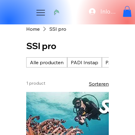
Inloggen
Home
SSI pro
SSI pro
Alle producten
PADI Instap
PADI opleid
1 product
Sorteren